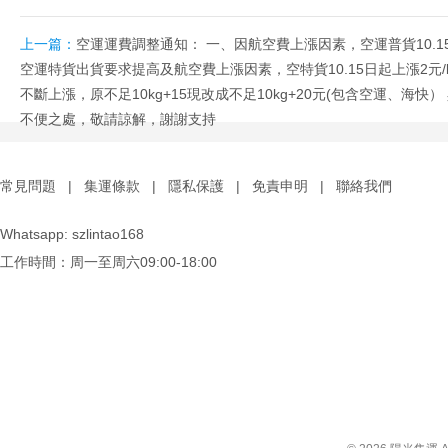
上一篇：
空運運費調整通知： 一、因航空費上漲因素，空運普貨10.15
空運特貨出貨要求提高及航空費上漲因素，空特貨10.15日起上漲2元/
不斷上漲，原不足10kg+15現改成不足10kg+20元(包含空運、海快
不便之處，敬請諒解，謝謝支持
常見問題
|
集運條款
|
隱私保護
|
免責申明
|
聯絡我們
Whatsapp: szlintao168
工作時間：周一至周六09:00-18:00